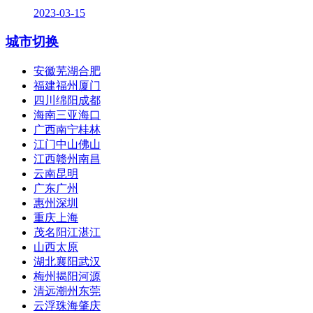
2023-03-15
城市切换
安徽芜湖合肥
福建福州厦门
四川绵阳成都
海南三亚海口
广西南宁桂林
江门中山佛山
江西赣州南昌
云南昆明
广东广州
惠州深圳
重庆上海
茂名阳江湛江
山西太原
湖北襄阳武汉
梅州揭阳河源
清远潮州东莞
云浮珠海肇庆