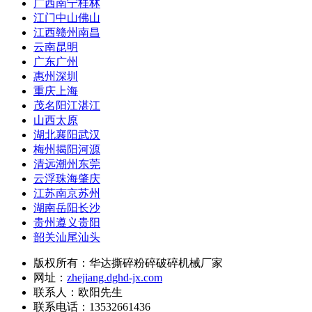
广西南宁桂林
江门中山佛山
江西赣州南昌
云南昆明
广东广州
惠州深圳
重庆上海
茂名阳江湛江
山西太原
湖北襄阳武汉
梅州揭阳河源
清远潮州东莞
云浮珠海肇庆
江苏南京苏州
湖南岳阳长沙
贵州遵义贵阳
韶关汕尾汕头
版权所有：华达撕碎粉碎破碎机械厂家
网址：
zhejiang.dghd-jx.com
联系人：欧阳先生
联系电话：13532661436